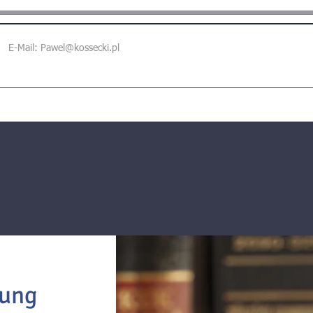
E-Mail:
Pawel@kossecki.pl
erung