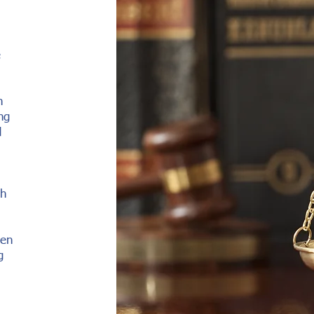
e
h
ng
d
ch
nen
g