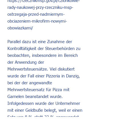
https://rzecznikmsp.gov.pl/czlonkowie-
rady-naukowej-przy-rzeczniku-msp-
ostrzegaja-przed-nadmiernym-
obciazeniem-mikrofirm-nowymi-
obowiazkami/
Parallel dazu ist eine Zunahme der
Kontrolltätigkeit der Steuerbehörden zu
beobachten, insbesondere im Bereich
der Anwendung der
Mehrwertsteuersätze. Viel diskutiert
wurde der Fall einer Pizzeria in Danzig,
bei der der angewandte
Mehrwertsteuersatz für Pizza mit
Garnelen beanstandet wurde.
Infolgedessen wurde der Unternehmer
mit einer Geldbuße belegt, weil er einen
Satz von 8 % statt 23 % angewendet
hatte. Bislang endeten solche Kontrollen