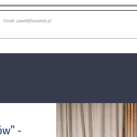
Email:
pawel@kossecki.pl
ów" -