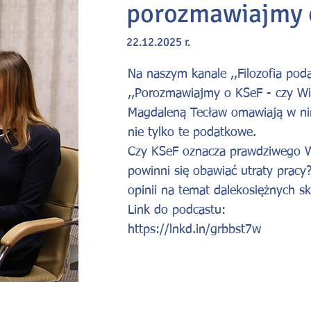
porozmawiajmy 
22.12.2025 r.
Na naszym kanale ,,Filozofia pod
,,Porozmawiajmy o
KSeF
- czy Wi
Magdaleną Tecław
omawiają w nim
nie tylko te podatkowe.
Czy
KSeF
oznacza prawdziwego Wie
powinni się obawiać utraty prac
opinii na temat dalekosiężnych s
Link do podcastu:
https://lnkd.in/grbbst7w