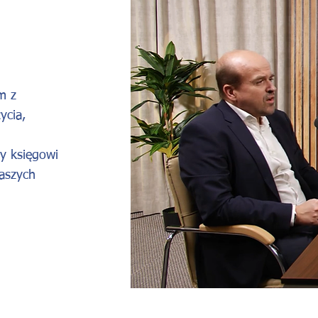
m z
ycia,
y księgowi
Waszych