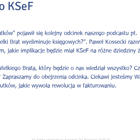
o KSeF
atków" pojawił się kolejny odcinek naszego podcastu pt.
elki Brat wyeliminuje księgowych?". Paweł Kossecki raze
, jakie implikacje będzie miał
KSeF
na różne dziedziny ż
lkiego Brata, który będzie o nas wiedział wszystko? Cz
y? Zapraszamy do obejrzenia odcinka. Ciekawi jesteśmy 
kutków, jakie wywoła rewolucja w fakturowaniu.
All rights reserved by Kossecki Tax Planning 2026 ©